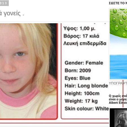
013
ΣΩΣΤΕ ΤΟ 
 γονείς .
ΥΠΟΓΡΑΨΤ
Ο χωρίς σκ
είναι ο μεγα
Albert Einst