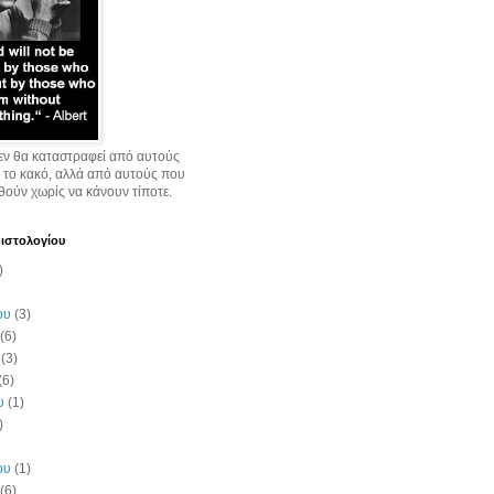
εν θα καταστραφεί από αυτούς
 το κακό, αλλά από αυτούς που
ούν χωρίς να κάνουν τίποτε.
 ιστολογίου
)
ου
(3)
(6)
(3)
(6)
υ
(1)
)
ου
(1)
(6)